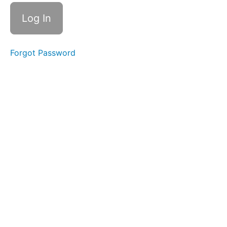
and
Être
Practice
Aimer
= To
Forgot Password
Like/
To
Love
Aller
=
To
go
Aller
Practice
septembre
octobre