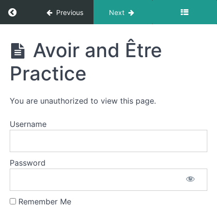
bibliques
Return to course: LDA Français 1
Previous
Next
Prayers
LDA
Avoir and Être
-
Français
Prières
1
Practice
Les
Verbes
You are unauthorized to view this page.
Être
Username
=
To
Be
Password
Avoir
= To
Have
Remember Me
Avoir