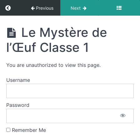
Launch
Return to course: LDA Français 1
Previous
Next
Bible
Verses
LDA
Le Mystère de
-
Français
versets
1
l’Œuf Classe 1
bibliques
Prayers
You are unauthorized to view this page.
-
Prières
Username
Les
Verbes
Password
septembre
Remember Me
Le
Mystère