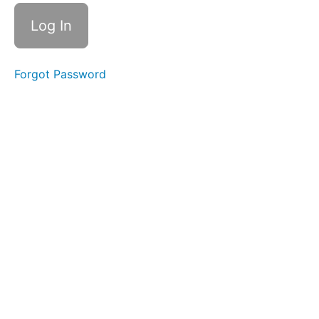
de l'Œuf
Classe
1
Le
Mystère
de l'Œuf
Forgot Password
Classe 1
Livre,
Missions
et Vidéo
Le
Mystère
de
l'Œuf-
Classe 2
(Le
Mystère
de la
Chenille)
Le
Mystère
de
l'Œuf-
Classe 2