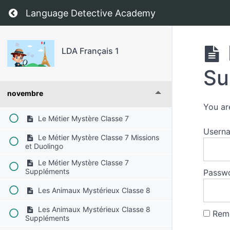
Les Verbes
Return to course: LDA Français 1
Language Detective Academy
septembre
LDA Français 1
octobre
Su
novembre
You ar
Le Métier Mystère Classe 7
Usern
Le Métier Mystère Classe 7 Missions
et Duolingo
Le Métier Mystère Classe 7
Suppléments
Passw
Les Animaux Mystérieux Classe 8
Les Animaux Mystérieux Classe 8
Rem
Suppléments