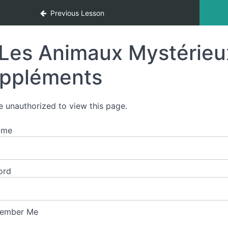
Previous Lesson
Les Animaux Mystérieu
ppléments
e unauthorized to view this page.
ame
ord
ember Me