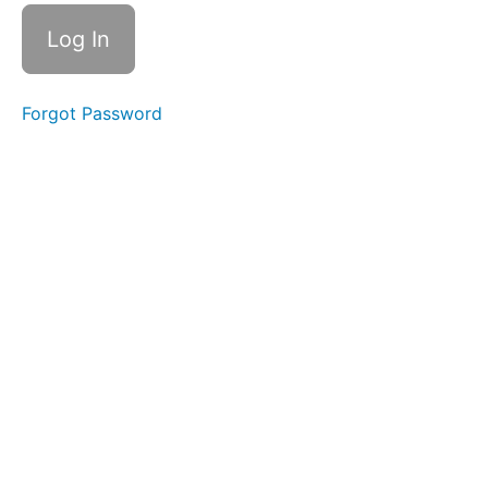
Mystérieux
Classe 9
Les
Animaux
Mystérieux
Classe 9
Forgot Password
Suppléments
Le Lieu
Mystérieux
Classe 10
Le Lieu
Mystérieux
Classe 10
Suppléments
L'Ingrédient
Mystérieux
Classe 11
L'Ingrédient
Mystérieux
Classe 11